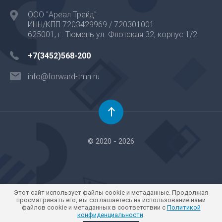
ООО "Ареал Трейд"
ИНН/КПП 7203429969 / 720301001
625001, г. Тюмень ул. Флотская 32, корпус 1/2
+7(3452)568-200
info@forward-tmn.ru
© 2020 - 2026
Этот сайт использует файлы cookie и метаданные. Продолжая
просматривать его, вы соглашаетесь на использование нами
файлов cookie и метаданных в соответствии с
Политикой
конфиденциальности
.
Компания Мегагрупп:
разработка интернет-магазинов