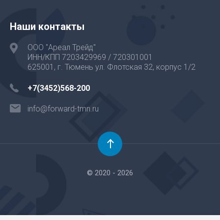
Наши контакты
ООО "Ареал Трейд"
ИНН/КПП 7203429969 / 720301001
625001, г. Тюмень ул. Флотская 32, корпус 1/2
+7(3452)568-200
info@forward-tmn.ru
© 2020 - 2026