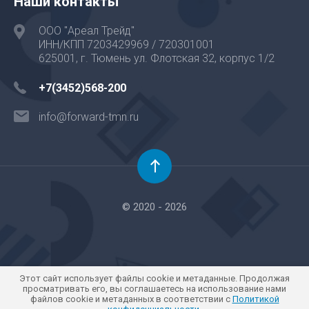
Наши контакты
ООО "Ареал Трейд"
ИНН/КПП 7203429969 / 720301001
625001, г. Тюмень ул. Флотская 32, корпус 1/2
+7(3452)568-200
info@forward-tmn.ru
© 2020 - 2026
Этот сайт использует файлы cookie и метаданные. Продолжая
просматривать его, вы соглашаетесь на использование нами
файлов cookie и метаданных в соответствии с
Политикой